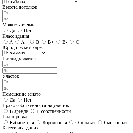
Высота потолков
Можно частями
Да
Нет
Класс здания
A
A+
B
B+
B-
C
Юридический адрес
Площадь здания
Участок
Помещение занято
Да
Нет
Право собственности на участок
В аренде
В собственности
Планировка
Кабинетная
Коридорная
Открытая
Смешанная
Категория здания